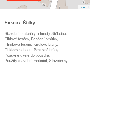
Leaflet
Sekce a Štítky
Stavební materiály a hmoty Stěbořice
cihlové fasády
fasádní omítky
hliníková lešení
křídlové brány
obklady schodů
posuvné brány
posuvné dveře do pouzdra
použitý stavební materiál
Stavebniny