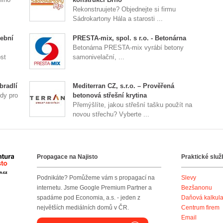
Rekonstruujete? Objednejte si firmu
Sádrokartony Hála a starosti ...
ební
PRESTA-mix, spol. s r.o. - Betonárna
Betonárna PRESTA-mix vyrábí betony
st
samonivelační, ...
bradlí
Mediterran CZ, s.r.o. – Prověřená
dy pro
betonová střešní krytina
Přemýšlíte, jakou střešní tašku použít na
novou střechu? Vyberte ...
Propagace na Najisto
Praktické služ
Agentura Najisto
Podnikáte? Pomůžeme vám s propagací na
Slevy
internetu. Jsme Google Premium Partner a
Bezšanonu
spadáme pod Economia, a.s. - jeden z
Daňová kalkul
největších mediálních domů v ČR.
Centrum firem
Email