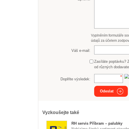
Vyplněním formuláře so
údajů za účelem zodpov
Váš e-mail:
Zasíláte poptávku? 
od různých dodavate
Doplňte výsledek:
Odeslat
Vyzkoušejte také
RH servis Příbram – palubky
Nabízíme široký sortiment staveb