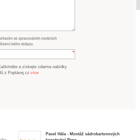
uhlasím se zpracováním osobních
ězení mého dotazu.
Zaškrtněte a získejte zdarma nabídky
lů z Poptávej.cz
více
Pavel Hála - Montáž sádrokartonových
ního
konstrukcí Brno