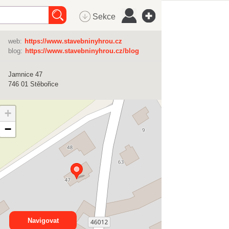
Sekce
web:
https://www.stavebninyhrou.cz
blog:
https://www.stavebninyhrou.cz/blog
Jamnice 47
746 01
Stěbořice
+
−
Navigovat