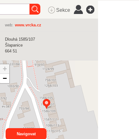
Sekce
web:
www.vrcka.cz
Dlouhá 1585/107
Šlapanice
664 51
+
−
Navigovat