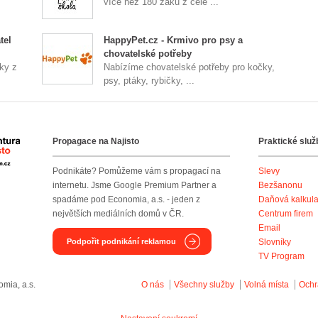
více než 180 žáků z celé ...
tel
HappyPet.cz - Krmivo pro psy a
chovatelské potřeby
ky z
Nabízíme chovatelské potřeby pro kočky,
psy, ptáky, rybičky, ...
Propagace na Najisto
Praktické služ
Agentura Najisto
Podnikáte? Pomůžeme vám s propagací na
Slevy
internetu. Jsme Google Premium Partner a
Bezšanonu
spadáme pod Economia, a.s. - jeden z
Daňová kalkul
největších mediálních domů v ČR.
Centrum firem
Email
Podpořit podnikání reklamou
Slovníky
TV Program
mia, a.s.
O nás
Všechny služby
Volná místa
Ochr