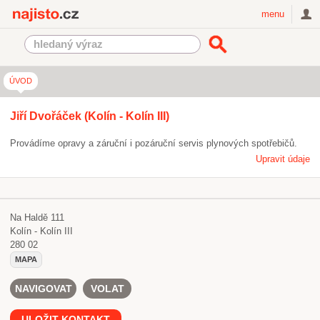
Najisto.cz
menu
ÚVOD
Jiří Dvořáček (Kolín - Kolín III)
Provádíme opravy a záruční i pozáruční servis plynových spotřebičů.
Upravit údaje
Na Haldě 111
Kolín - Kolín III
280 02
MAPA
NAVIGOVAT
VOLAT
ULOŽIT KONTAKT