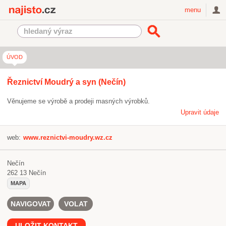
Najisto.cz
menu
ÚVOD
Řeznictví Moudrý a syn (Nečín)
Věnujeme se výrobě a prodeji masných výrobků.
Upravit údaje
web:
www.reznictvi-moudry.wz.cz
Nečín
262 13
Nečín
MAPA
NAVIGOVAT
VOLAT
ULOŽIT KONTAKT