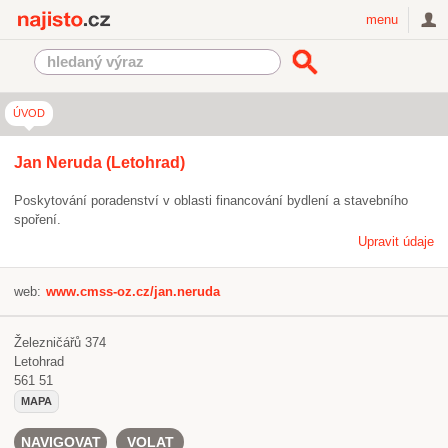
Najisto.cz
menu
ÚVOD
Jan Neruda (Letohrad)
Poskytování poradenství v oblasti financování bydlení a stavebního
spoření.
Upravit údaje
web:
www.cmss-oz.cz/jan.neruda
Železničářů 374
Letohrad
561 51
MAPA
NAVIGOVAT
VOLAT