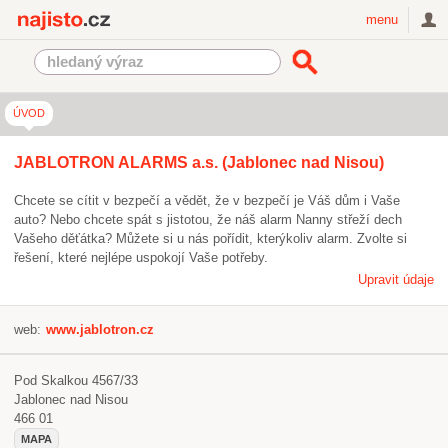
Najisto.cz
menu
ÚVOD
JABLOTRON ALARMS a.s. (Jablonec nad Nisou)
Chcete se cítit v bezpečí a vědět, že v bezpečí je Váš dům i Vaše
auto? Nebo chcete spát s jistotou, že náš alarm Nanny střeží dech
Vašeho děťátka? Můžete si u nás pořídit, kterýkoliv alarm. Zvolte si
řešení, které nejlépe uspokojí Vaše potřeby.
Upravit údaje
web:
www.jablotron.cz
Pod Skalkou 4567/33
Jablonec nad Nisou
466 01
MAPA