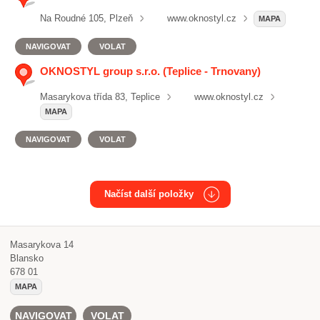
Na Roudné 105, Plzeň
www.oknostyl.cz
MAPA
NAVIGOVAT
VOLAT
OKNOSTYL group s.r.o. (Teplice - Trnovany)
Masarykova třída 83, Teplice
www.oknostyl.cz
MAPA
NAVIGOVAT
VOLAT
Načíst další položky
Masarykova 14
Blansko
678 01
MAPA
NAVIGOVAT
VOLAT