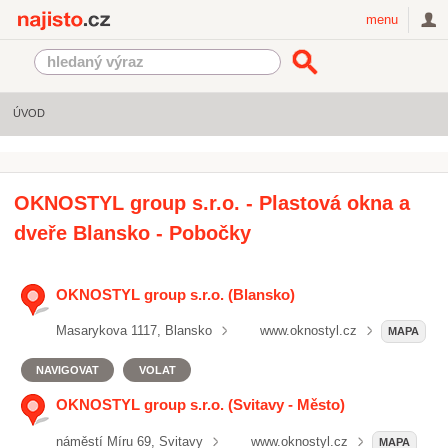
Najisto.cz
menu
ÚVOD
OKNOSTYL group s.r.o. - Plastová okna a
dveře Blansko - Pobočky
OKNOSTYL group s.r.o. (Blansko)
Masarykova 1117, Blansko
www.oknostyl.cz
MAPA
NAVIGOVAT
VOLAT
OKNOSTYL group s.r.o. (Svitavy - Město)
náměstí Míru 69, Svitavy
www.oknostyl.cz
MAPA