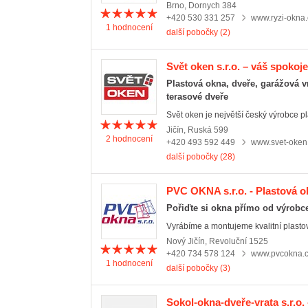
Brno
,
Dornych 384
+420 530 331 257
www.ryzi-okna.
1
hodnocení
další pobočky (2)
Svět oken s.r.o. – váš spoko
Plastová okna, dveře, garážová vra
terasové dveře
Svět oken je největší český výrobce pla
Jičín
,
Ruská 599
2
hodnocení
+420 493 592 449
www.svet-oken
další pobočky (28)
PVC OKNA s.r.o. - Plastová o
Pořiďte si okna přímo od výrobc
Vyrábíme a montujeme kvalitní plasto
Nový Jičín
,
Revoluční 1525
+420 734 578 124
www.pvcokna.
1
hodnocení
další pobočky (3)
Sokol-okna-dveře-vrata s.r.o. 