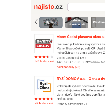
Najisto.cz
Vybavení
Bydlení
Plastová
domácnosti
Akce: Česká plastová okna a 
Svět oken je tradiční český výrobce o
Máme 36 poboček po celé ČR. Úspěšně 
nejlepších cen na trhu a akční slevy.
Vsetín
,
Jasenická 1254
148
hodnocení
+420 571 478 108
https://www.sve
další pobočky (28)
RYZÍ DOMOV a.s. - Okna a dv
Potřebujete vybavit novostavbu kvalitn
nedostačující okna? Obraťte se na ná
okna i dveře. Také dodáme doplňky jako
skvělou cenu!
42
hodnocení
Praha 5
,
Strakonická 21