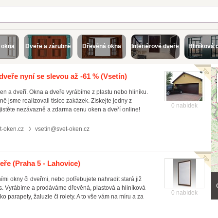
 okna
Dveře a zárubně
Dřevěná okna
Interiérové dveře
Hliníková 
dveře nyní se slevou až -61 %
(Vsetín)
ken a dveří. Okna a dveře vyrábíme z plastu nebo hliníku.
jsme realizovali tisíce zakázek. Získejte jedny z
0 nabídek
 Zjistěte nezávazně a zdarma cenu oken a dveří online!
t-oken.cz
vsetin@svet-oken.cz
eře
(Praha 5 - Lahovice)
ími okny či dveřmi, nebo potřebujete nahradit stará již
s. Vyrábíme a prodáváme dřevěná, plastová a hliníková
0 nabídek
 parapety, žaluzie či rolety. A to vše vám na míru a za