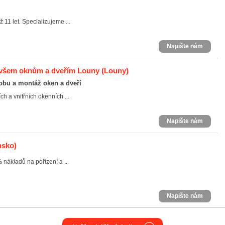
ž 11 let. Specializujeme ...
Napište nám
ke všem oknům a dveřím Louny
(Louny)
bu a montáž oken a dveří
h a vnitřních okenních ...
Napište nám
nsko)
nákladů na pořízení a ...
Napište nám