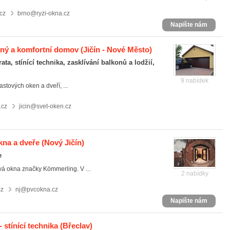
cz
brno@ryzi-okna.cz
Napište nám
jený a komfortní domov
(Jičín - Nové Město)
ta, stínící technika, zasklívání balkonů a lodžií,
9 nabídek
stových oken a dveří, ...
.cz
jicin@svet-oken.cz
kna a dveře
(Nový Jičín)
e
vá okna značky Kömmerling. V ...
2 nabídky
cz
nj@pvcokna.cz
Napište nám
- stínící technika
(Břeclav)