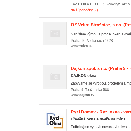
+420 800 401 901
www.ryzi-okna.
další pobočky (2)
OZ Vekra Strašnice, s.r.o.
(Pra
Nabízíme výrobu a prodej oken a dveř
Praha 10
,
V olšinách 1328
www.vekra.cz
Dajkon spol. s r.o.
(Praha 9 - 
DAJKON okna
Zabýváme se výrobou, prodejem a mont
Praha 9
,
Toužimská 588
www.dajkon.cz
Ryzí Domov - Ryzí okna - výr
Dřevěná okna a dveře na míru
Potřebujete vybavit novostavbu kvalitn