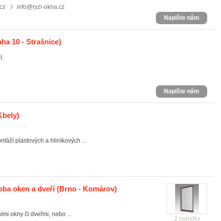
cz
info@ryzi-okna.cz
Napište nám
ha 10 - Strašnice)
í.
Napište nám
Kbely)
áží plastových a hliníkových ...
oba oken a dveří
(Brno - Komárov)
ími okny či dveřmi, nebo ...
2 nabídky