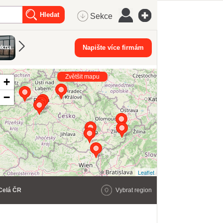
Sekce
okna
Střešní okna
Napište více firmám
Zvětšit mapu
+
−
Leaflet
Celá ČR
Vybrat region