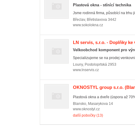
Plastová okna - stínící technika
Jsme rodinná firma, působící na trhu ji
Břeclav
,
Břetislavova 3442
www.sokolokna.cz
LN servis, s.r.o. - Doplňky 
Velkoobchod komponent pro výro
Specializujeme se na prodej venkovníc
Louny
,
Postoloprtská 2953
www.lnservis.cz
OKNOSTYL group s.r.o.
(Bla
Plastová okna a dveře (úspora až 70% 
Blansko
,
Masarykova 14
www.oknostyl.cz
další pobočky (13)