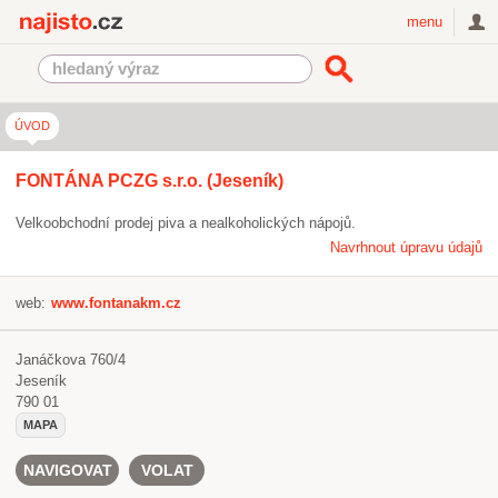
Najisto.cz
menu
ÚVOD
FONTÁNA PCZG s.r.o. (Jeseník)
Velkoobchodní prodej piva a nealkoholických nápojů.
Navrhnout úpravu údajů
web:
www.fontanakm.cz
Janáčkova 760/4
Jeseník
790 01
MAPA
NAVIGOVAT
VOLAT