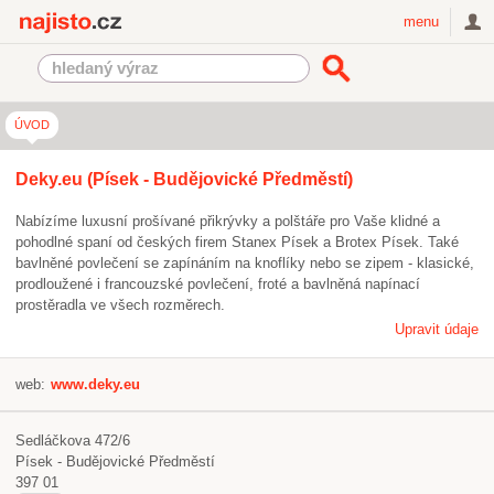
Najisto.cz
menu
ÚVOD
Deky.eu (Písek - Budějovické Předměstí)
Nabízíme luxusní prošívané přikrývky a polštáře pro Vaše klidné a
pohodlné spaní od českých firem Stanex Písek a Brotex Písek. Také
bavlněné povlečení se zapínáním na knoflíky nebo se zipem - klasické,
prodloužené i francouzské povlečení, froté a bavlněná napínací
prostěradla ve všech rozměrech.
Upravit údaje
web:
www.deky.eu
Sedláčkova 472/6
Písek - Budějovické Předměstí
397 01