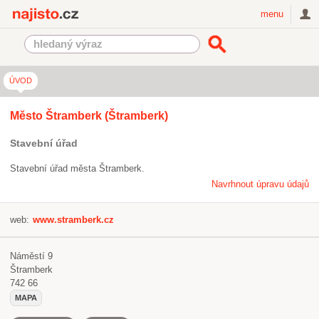
Najisto.cz
menu
ÚVOD
Město Štramberk (Štramberk)
Stavební úřad
Stavební úřad města Štramberk.
Navrhnout úpravu údajů
web:
www.stramberk.cz
Náměstí 9
Štramberk
742 66
MAPA