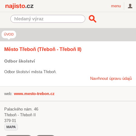
Najisto.cz
menu
ÚVOD
Město Třeboň (Třeboň - Třeboň II)
Odbor školství
Odbor školství města Třeboň.
Navrhnout úpravu údajů
web:
www.mesto-trebon.cz
Palackého nám. 46
Třeboň - Třeboň II
379 01
MAPA