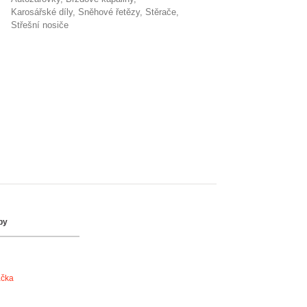
karosářské díly
sněhové řetězy
stěrače
střešní nosiče
by
ačka