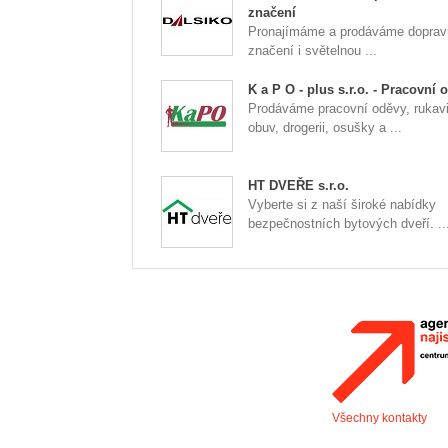
značení
Pronajímáme a prodáváme doprav
značení i světelnou ...
K a P O - plus s.r.o. - Pracovní 
Prodáváme pracovní oděvy, rukav
obuv, drogerii, osušky a ...
HT DVEŘE s.r.o.
Vyberte si z naší široké nabídky
bezpečnostních bytových dveří. ..
Všechny kontakty