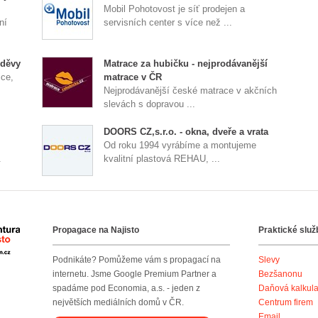
Mobil Pohotovost je síť prodejen a
ní
servisních center s více než ...
oděvy
Matrace za hubičku - nejprodávanější
ice,
matrace v ČR
Nejprodávanější české matrace v akčních
slevách s dopravou ...
DOORS CZ,s.r.o. - okna, dveře a vrata
Od roku 1994 vyrábíme a montujeme
.
kvalitní plastová REHAU, ...
Propagace na Najisto
Praktické služ
Agentura Najisto
Podnikáte? Pomůžeme vám s propagací na
Slevy
internetu. Jsme Google Premium Partner a
Bezšanonu
spadáme pod Economia, a.s. - jeden z
Daňová kalkul
největších mediálních domů v ČR.
Centrum firem
Email