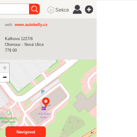
Sekce
web:
www.autokelly.cz
Kafkova 1227/6
Olomouc - Nová Ulice
779 00
+
−
Navigovat