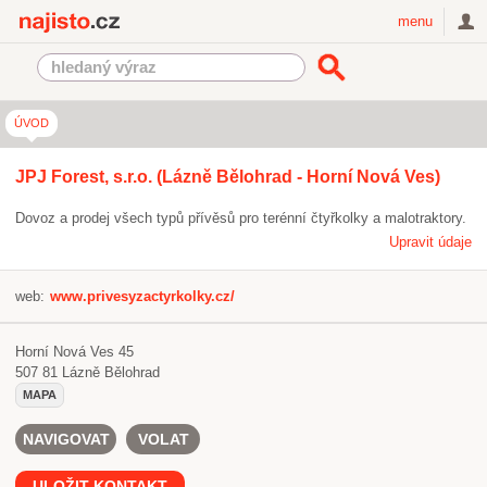
Najisto.cz
menu
ÚVOD
JPJ Forest, s.r.o. (Lázně Bělohrad - Horní Nová Ves)
Dovoz a prodej všech typů přívěsů pro terénní čtyřkolky a malotraktory.
Upravit údaje
web:
www.privesyzactyrkolky.cz/
Horní Nová Ves 45
507 81
Lázně Bělohrad
MAPA
NAVIGOVAT
VOLAT
ULOŽIT KONTAKT