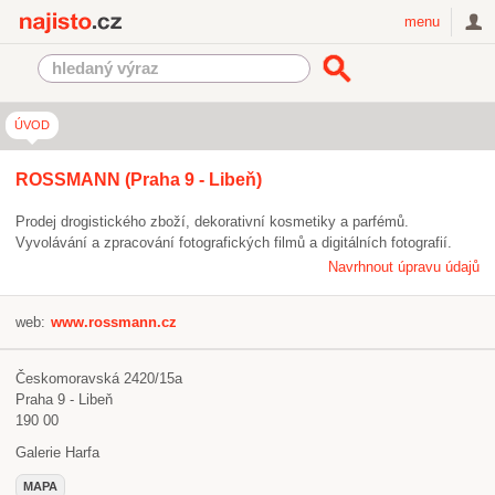
Najisto.cz
menu
ÚVOD
ROSSMANN (Praha 9 - Libeň)
Prodej drogistického zboží, dekorativní kosmetiky a parfémů.
Vyvolávání a zpracování fotografických filmů a digitálních fotografií.
Navrhnout úpravu údajů
web:
www.rossmann.cz
Českomoravská 2420/15a
Praha 9 - Libeň
190 00
Galerie Harfa
MAPA