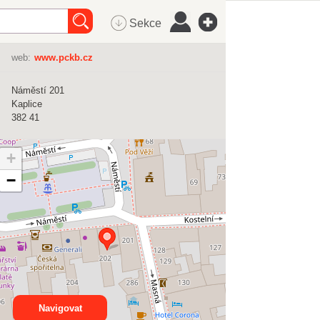
Sekce
web:
www.pckb.cz
Náměstí 201
Kaplice
382 41
+
−
Navigovat