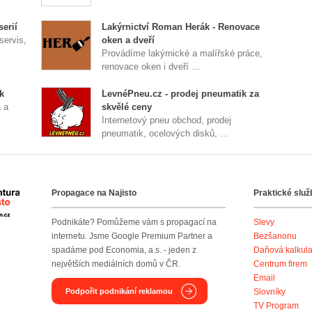
erií
Lakýrnictví Roman Herák - Renovace
servis,
oken a dveří
Provádíme lakýrnické a malířské práce,
renovace oken i dveří ...
k
LevnéPneu.cz - prodej pneumatik za
 a
skvělé ceny
Internetový pneu obchod, prodej
pneumatik, ocelových disků, ...
Propagace na Najisto
Praktické služ
Agentura Najisto
Podnikáte? Pomůžeme vám s propagací na
Slevy
internetu. Jsme Google Premium Partner a
Bezšanonu
spadáme pod Economia, a.s. - jeden z
Daňová kalkul
největších mediálních domů v ČR.
Centrum firem
Email
Podpořit podnikání reklamou
Slovníky
TV Program