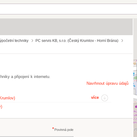
ýpočetní techniky
PC servis KB, s.r.o. (Český Krumlov - Horní Brána)
hniky a připojení k internetu.
Navrhnout úpravu údajů
více
 Krumlov)
v)
Povinná pole