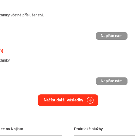
hniky včetně příslušenství.
Napište nám
ň)
chniky.
Napište nám
Načíst další výsledky
ce na Najisto
Praktické služby