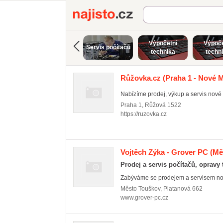
Najisto.cz
Výpočetní
Výpoče
Servis počítačů
technika
techn
Růžovka.cz
(Praha 1 - Nové 
Nabízíme prodej, výkup a servis nové i
Praha 1
,
Růžová 1522
https://ruzovka.cz
Vojtěch Zýka - Grover PC
(Mě
Prodej a servis počítačů, opravy 
Zabýváme se prodejem a servisem nov
Město Touškov
,
Platanová 662
www.grover-pc.cz