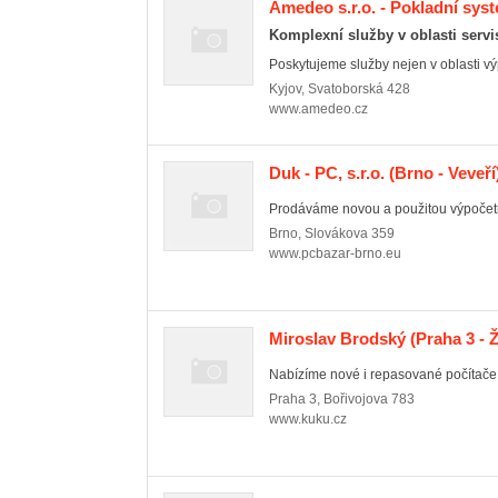
Amedeo s.r.o. - Pokladní sys
Komplexní služby v oblasti serv
Poskytujeme služby nejen v oblasti výpo
Kyjov
,
Svatoborská 428
www.amedeo.cz
Duk - PC, s.r.o.
(Brno - Veveří
Prodáváme novou a použitou výpočetn
Brno
,
Slovákova 359
www.pcbazar-brno.eu
Miroslav Brodský
(Praha 3 - 
Nabízíme nové i repasované počítače
Praha 3
,
Bořivojova 783
www.kuku.cz