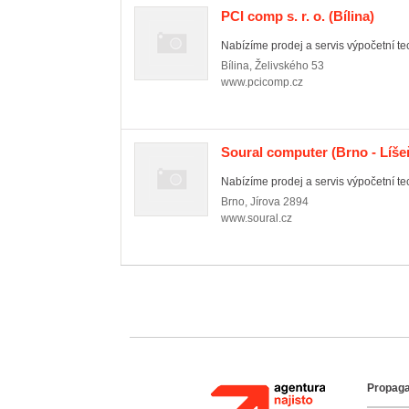
PCI comp s. r. o.
(Bílina)
Nabízíme prodej a servis výpočetní tec
Bílina
,
Želivského 53
www.pcicomp.cz
Soural computer
(Brno - Líše
Nabízíme prodej a servis výpočetní te
Brno
,
Jírova 2894
www.soural.cz
Propaga
Agentura Najisto