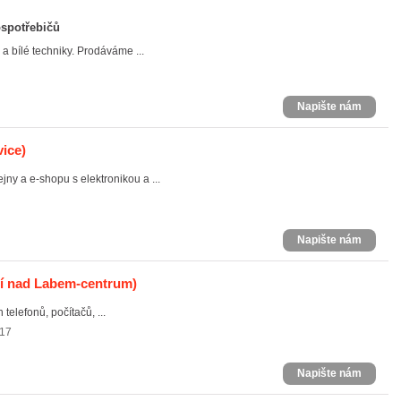
ospotřebičů
 bílé techniky. Prodáváme ...
Napište nám
vice)
y a e-shopu s elektronikou a ...
Napište nám
tí nad Labem-centrum)
telefonů, počítačů, ...
517
Napište nám