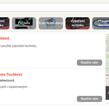
tní
Výpočetní
Připoje
Počítače
E-obchodní domy
ika
technika
interne
Město)
 použité výpočetní techniky.
Napište nám
sto Touškov)
televizorů
ých i repasovaných ...
Napište nám