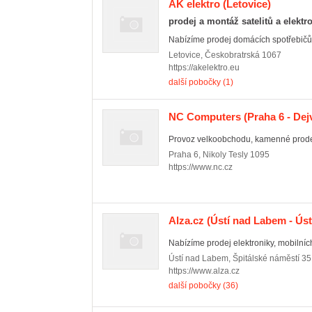
AK elektro
(Letovice)
prodej a montáž satelitů a elektr
Nabízíme prodej domácích spotřebičů a
Letovice
,
Českobratrská 1067
https://akelektro.eu
další pobočky (1)
NC Computers
(Praha 6 - Dej
Provoz velkoobchodu, kamenné prodejn
Praha 6
,
Nikoly Tesly 1095
https://www.nc.cz
Alza.cz
(Ústí nad Labem - Ús
Nabízíme prodej elektroniky, mobilních 
Ústí nad Labem
,
Špitálské náměstí 3
https://www.alza.cz
další pobočky (36)