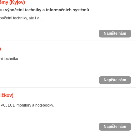
témy
(Kyjov)
isu výpočetní techniky a informačních systémů
četní techniky, ale i v ...
Napište nám
)
í techniku.
Napište nám
Žižkov)
 PC, LCD monitory a notebooky.
Napište nám