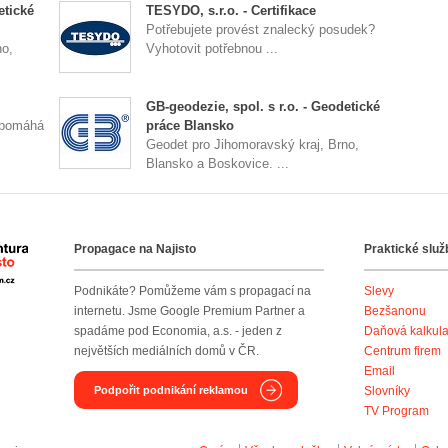
etické
TESYDO, s.r.o. - Certifikace
Potřebujete provést znalecký posudek?
no,
Vyhotovit potřebnou ...
GB-geodezie, spol. s r.o. - Geodetické
apomáhá
práce Blansko
Geodet pro Jihomoravský kraj, Brno,
Blansko a Boskovice. ...
Propagace na Najisto
Praktické služ
Agentura Najisto
Podnikáte? Pomůžeme vám s propagací na
Slevy
internetu. Jsme Google Premium Partner a
Bezšanonu
spadáme pod Economia, a.s. - jeden z
Daňová kalkul
největších mediálních domů v ČR.
Centrum firem
Email
Podpořit podnikání reklamou
Slovníky
TV Program