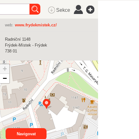
Sekce
web:
www.frydekmistek.cz/
Radniční 1148
Frýdek-Místek - Frýdek
738 01
+
−
Navigovat