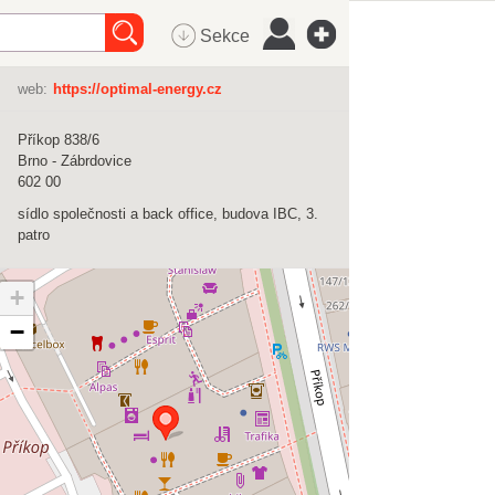
Sekce
web:
https://optimal-energy.cz
Příkop 838/6
Brno - Zábrdovice
602 00
sídlo společnosti a back office, budova IBC, 3.
patro
+
−