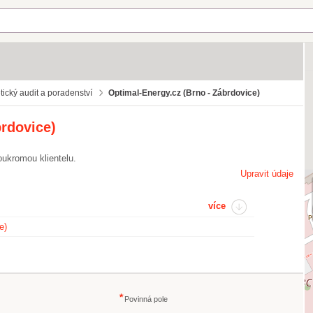
ický audit a poradenství
Optimal-Energy.cz (Brno - Zábrdovice)
brdovice)
oukromou klientelu.
Upravit údaje
více
e)
Povinná pole