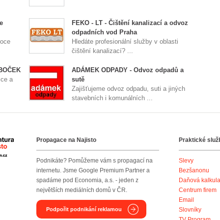
e
FEKO - LT - Čištění kanalizací a odvoz
odpadních vod Praha
roce
Hledáte profesionální služby v oblasti
čištění kanalizací? ...
 BOČEK
ADÁMEK ODPADY - Odvoz odpadů a
ice a
sutě
Zajišťujeme odvoz odpadu, suti a jiných
stavebních i komunálních ...
Propagace na Najisto
Praktické služ
Agentura Najisto
Podnikáte? Pomůžeme vám s propagací na
Slevy
internetu. Jsme Google Premium Partner a
Bezšanonu
spadáme pod Economia, a.s. - jeden z
Daňová kalkul
největších mediálních domů v ČR.
Centrum firem
Email
Podpořit podnikání reklamou
Slovníky
TV Program