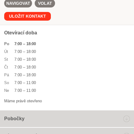
NAVIGOVAT
VOLAT
ULOŽIT KONTAKT
Otevírací doba
Po
7:00
–
18:00
Út
7:00
–
18:00
St
7:00
–
18:00
Čt
7:00
–
18:00
Pá
7:00
–
18:00
So
7:00
–
11:00
Ne
7:00
–
11:00
Máme právě otevřeno
Pobočky