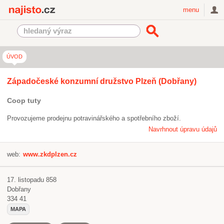
Najisto.cz
menu
ÚVOD
Západočeské konzumní družstvo Plzeň (Dobřany)
Coop tuty
Provozujeme prodejnu potravinářského a spotřebního zboží.
Navrhnout úpravu údajů
web:
www.zkdplzen.cz
17. listopadu 858
Dobřany
334 41
MAPA