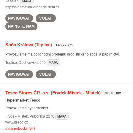
Veselá
9
MAPA
https://kosmetika-drogerie.deni.cz
NAVIGOVAT
VOLAT
NAPIŠTE NÁM
Soňa Králová
(Teplice)
148,77 km
Provozujeme maloobchodní prodejnu drogistického zboží a papírnictví.
Teplice
,
Duchcovská 940
MAPA
NAVIGOVAT
VOLAT
Tesco Stores ČR, a.s.
(Frýdek-Místek - Místek)
205,85 km
Hypermarket Tesco
Provozujeme hypermarket.
Frýdek-Místek
,
Příborská 2270
MAPA
www.itesco.cz
další pobočky (94)