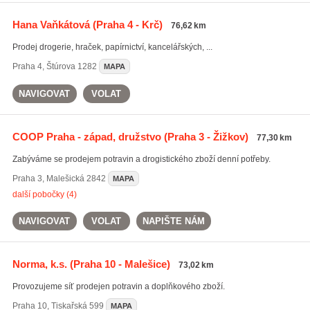
Hana Vaňkátová
(Praha 4 - Krč)
76,62 km
Prodej drogerie, hraček, papírnictví, kancelářských, ...
Praha 4
,
Štúrova 1282
MAPA
NAVIGOVAT
VOLAT
COOP Praha - západ, družstvo
(Praha 3 - Žižkov)
77,30 km
Zabýváme se prodejem potravin a drogistického zboží denní potřeby.
Praha 3
,
Malešická 2842
MAPA
další pobočky (4)
NAVIGOVAT
VOLAT
NAPIŠTE NÁM
Norma, k.s.
(Praha 10 - Malešice)
73,02 km
Provozujeme síť prodejen potravin a doplňkového zboží.
Praha 10
,
Tiskařská 599
MAPA