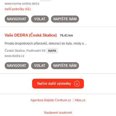
www.norma-online.de/cz
další pobočky (41)
NAVIGOVAT
VOLAT
NAPIŠTE NÁM
Vaše DEDRA
(Česká Skalice)
76,41 km
Prodej drogistických přípravků, dekorací do bytu, módy a ...
Česká Skalice
,
Podhradní 69
MAPA
www.dedra.cz
NAVIGOVAT
VOLAT
NAPIŠTE NÁM
Načíst další výsledky
Agentura Najisto
Centrum.cz
Atlas.cz
Nastavení soukromí