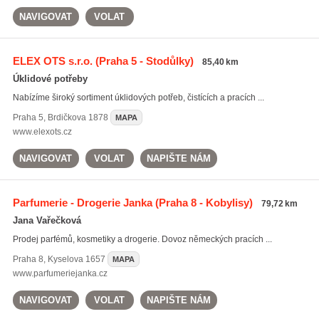
NAVIGOVAT
VOLAT
ELEX OTS s.r.o.
(Praha 5 - Stodůlky)
85,40 km
Úklidové potřeby
Nabízíme široký sortiment úklidových potřeb, čistících a pracích ...
Praha 5
,
Brdičkova 1878
MAPA
www.elexots.cz
NAVIGOVAT
VOLAT
NAPIŠTE NÁM
Parfumerie - Drogerie Janka
(Praha 8 - Kobylisy)
79,72 km
Jana Vařečková
Prodej parfémů, kosmetiky a drogerie. Dovoz německých pracích ...
Praha 8
,
Kyselova 1657
MAPA
www.parfumeriejanka.cz
NAVIGOVAT
VOLAT
NAPIŠTE NÁM