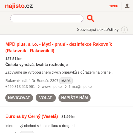
Najisto.cz
menu
SEKCE
ŠTÍTKY
Související sekce/štítky
Najisto.cz
prací prášky
MPD plus, s.r.o. - Mytí - praní - dezinfekce Rakovník
(Rakovník - Rakovník II)
prací prášky
(1515)
nealko nápoje
(4946)
127,51 km
alkoholické nápoje
(5041)
Čistota vyhrává, kvalita rozhoduje
Zabýváme se výrobou chemických přípravků s důrazem na přísné ...
Všechny související štítky
Rakovník
,
nábř. Dr. Beneše 2307
MAPA
+420 313 513 961
www.mpd.cz
firma@mpd.cz
NAVIGOVAT
VOLAT
NAPIŠTE NÁM
Eurona by Černý
(Veselá)
81,99 km
Internetový obchod s kosmetikou a drogerií.