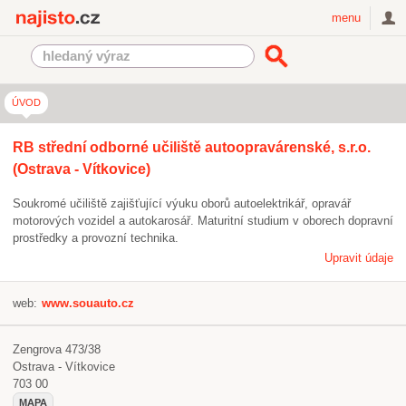
Najisto.cz
menu
ÚVOD
RB střední odborné učiliště autoopravárenské, s.r.o.
(Ostrava - Vítkovice)
Soukromé učiliště zajišťující výuku oborů autoelektrikář, opravář
motorových vozidel a autokarosář. Maturitní studium v oborech dopravní
prostředky a provozní technika.
Upravit údaje
web:
www.souauto.cz
Zengrova 473/38
Ostrava - Vítkovice
703 00
MAPA