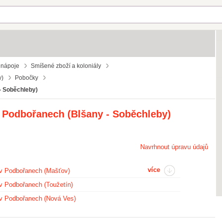
 nápoje
Smíšené zboží a koloniály
y)
Pobočky
- Soběchleby)
v Podbořanech (Blšany - Soběchleby)
Navrhnout úpravu údajů
více
 v Podbořanech (Mašťov)
 v Podbořanech (Toužetín)
 v Podbořanech (Nová Ves)