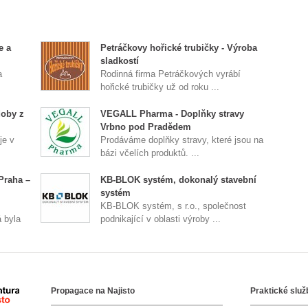
e a
Petráčkovy hořické trubičky - Výroba
sladkostí
a
Rodinná firma Petráčkových vyrábí
hořické trubičky už od roku ...
doby z
VEGALL Pharma - Doplňky stravy
Vrbno pod Pradědem
je v
Prodáváme doplňky stravy, které jsou na
bázi včelích produktů. ...
Praha –
KB-BLOK systém, dokonalý stavební
systém
KB-BLOK systém, s r.o., společnost
 byla
podnikající v oblasti výroby ...
Propagace na Najisto
Praktické služ
Agentura Najisto