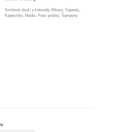
Smíšené zboží a koloniály Blšany
cigarety
kapesníky
mýdla
prací prášky
šampony
by