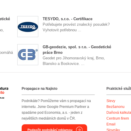
etické
TESYDO, s.r.o. - Certifikace
Potřebujete provést znalecký posudek?
no,
Vyhotovit potřebnou ...
GB-geodezie, spol. s r.o. - Geodetické
apomáhá
práce Brno
Geodet pro Jihomoravský kraj, Brno,
Blansko a Boskovice. ...
Propagace na Najisto
Praktické služ
Agentura Najisto
Podnikáte? Pomůžeme vám s propagací na
Slevy
internetu. Jsme Google Premium Partner a
Bezšanonu
spadáme pod Economia, a.s. - jeden z
Daňová kalkul
největších mediálních domů v ČR.
Centrum firem
Email
Podpořit podnikání reklamou
Slovníky