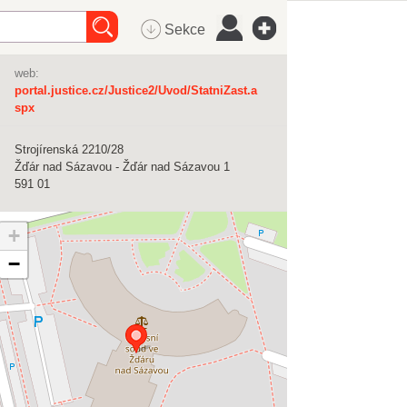
Sekce
web:
portal.justice.cz/Justice2/Uvod/StatniZast.a
spx
Strojírenská 2210/28
Žďár nad Sázavou - Žďár nad Sázavou 1
591 01
+
−