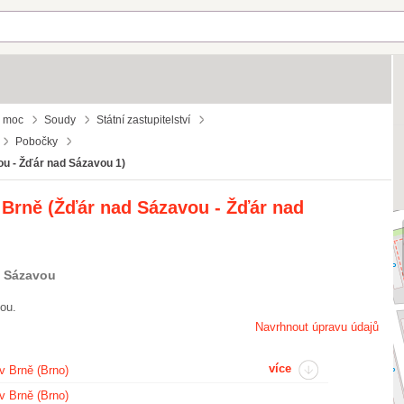
á moc
Soudy
Státní zastupitelství
Pobočky
vou - Žďár nad Sázavou 1)
 v Brně (Žďár nad Sázavou - Žďár nad
d Sázavou
vou.
Navrhnout úpravu údajů
více
 v Brně (Brno)
 v Brně (Brno)