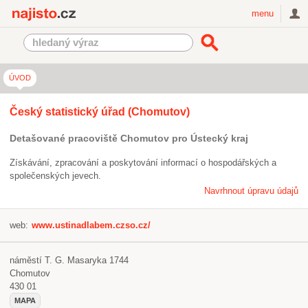
Najisto.cz
menu
ÚVOD
Český statistický úřad (Chomutov)
Detašované pracoviště Chomutov pro Ústecký kraj
Získávání, zpracování a poskytování informací o hospodářských a
společenských jevech.
Navrhnout úpravu údajů
web:
www.ustinadlabem.czso.cz/
náměstí T. G. Masaryka 1744
Chomutov
430 01
MAPA