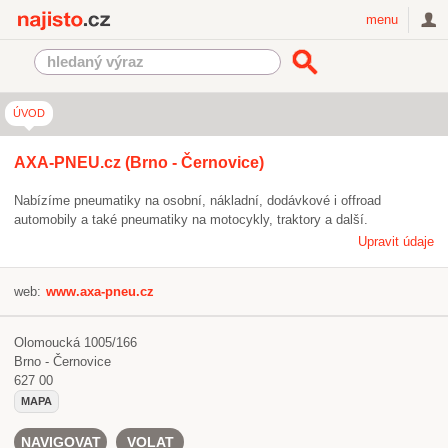
Najisto.cz
menu
ÚVOD
AXA-PNEU.cz (Brno - Černovice)
Nabízíme pneumatiky na osobní, nákladní, dodávkové i offroad
automobily a také pneumatiky na motocykly, traktory a další.
Upravit údaje
web:
www.axa-pneu.cz
Olomoucká 1005/166
Brno - Černovice
627 00
MAPA
NAVIGOVAT
VOLAT