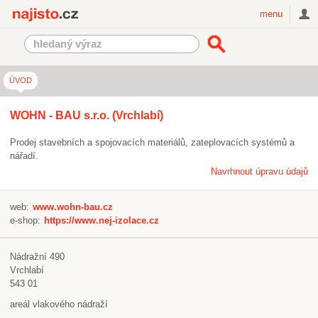
Najisto.cz
menu
ÚVOD
WOHN - BAU s.r.o. (Vrchlabí)
Prodej stavebních a spojovacích materiálů, zateplovacích systémů a
nářadí.
Navrhnout úpravu údajů
web:
www.wohn-bau.cz
e-shop:
https://www.nej-izolace.cz
Nádražní 490
Vrchlabí
543 01
areál vlakového nádraží