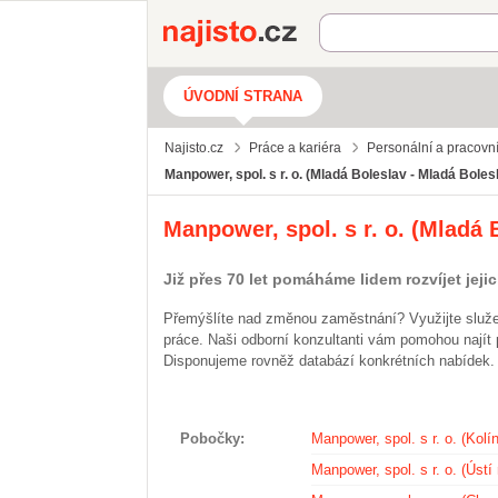
Najisto.cz
ÚVODNÍ STRANA
Najisto.cz
Práce a kariéra
Personální a pracovn
Manpower, spol. s r. o. (Mladá Boleslav - Mladá Bolesl
Manpower, spol. s r. o. (Mladá B
Již přes 70 let pomáháme lidem rozvíjet jejic
Přemýšlíte nad změnou zaměstnání? Využijte služeb
práce. Naši odborní konzultanti vám pomohou najít 
Disponujeme rovněž databází konkrétních nabídek.
Pobočky
Manpower, spol. s r. o. (Kolín
Manpower, spol. s r. o. (Úst