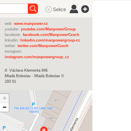
Sekce
web:
www.manpower.cz
youtube:
youtube.com/ManpowerGroup
facebook:
facebook.com/ManpowerCzech
linkedin:
linkedin.com/manpowergroup-cz
twitter:
twitter.com/ManpowerCzech
instagram:
instagram.com/manpowergroup_cz
tř. Václava Klementa 846
Mladá Boleslav - Mladá Boleslav II
293 01
+
−