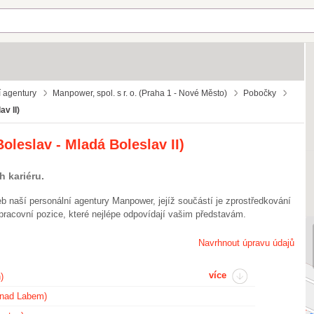
í agentury
Manpower, spol. s r. o. (Praha 1 - Nové Město)
Pobočky
av II)
oleslav - Mladá Boleslav II)
h kariéru.
 naší personální agentury Manpower, jejíž součástí je zprostředkování
pracovní pozice, které nejlépe odpovídají vašim představám.
Navrhnout úpravu údajů
více
)
í nad Labem)