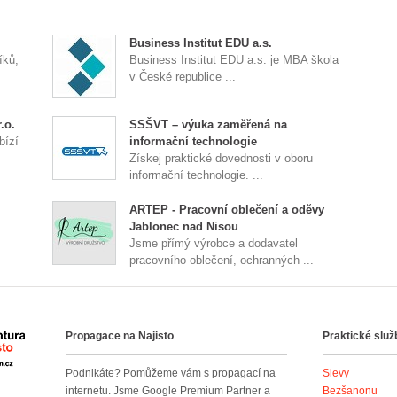
Business Institut EDU a.s.
íků,
Business Institut EDU a.s. je MBA škola
v České republice ...
.o.
SSŠVT – výuka zaměřená na
ízí
informační technologie
Získej praktické dovednosti v oboru
informační technologie. ...
ARTEP - Pracovní oblečení a oděvy
Jablonec nad Nisou
Jsme přímý výrobce a dodavatel
pracovního oblečení, ochranných ...
Propagace na Najisto
Praktické služ
Agentura Najisto
Podnikáte? Pomůžeme vám s propagací na
Slevy
internetu. Jsme Google Premium Partner a
Bezšanonu