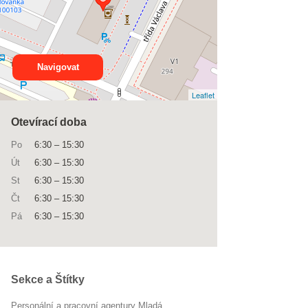
Navigovat
Leaflet
Otevírací doba
Po
6:30
–
15:30
Út
6:30
–
15:30
St
6:30
–
15:30
Čt
6:30
–
15:30
Pá
6:30
–
15:30
Sekce a Štítky
Personální a pracovní agentury Mladá