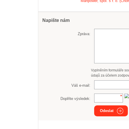
Manpower, spol. s r. o. (Cho
Napište nám
Zpráva:
Vyplněním formuláře so
údajů za účelem zodpov
Váš e-mail:
Doplňte výsledek:
Odeslat