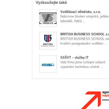
Vyzkoušejte také
Vzdělávací středisko, s.r.o.
Nabízíme školení strojníků, jeřábn
lešenářů, řidičů ...
BRITISH BUSINESS SCHOOL s.r
BRITISH BUSINESS SCHOOL nab
kvalitní postgraduální vzdělání ...
SSŠVT – služby IT
Vaši firmu jsme schopni vybavit
výpočetní technikou včetně ...