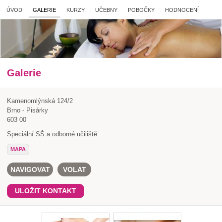
ÚVOD
GALERIE
KURZY
UČEBNY
POBOČKY
HODNOCENÍ
Galerie
Kamenomlýnská 124/2
Brno - Pisárky
603 00
Speciální SŠ a odborné učiliště
MAPA
NAVIGOVAT
VOLAT
ULOŽIT KONTAKT