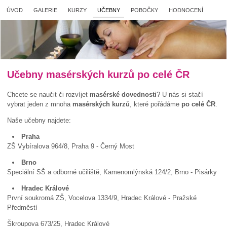
ÚVOD
GALERIE
KURZY
UČEBNY
POBOČKY
HODNOCENÍ
Učebny masérských kurzů po celé ČR
Chcete se naučit či rozvíjet
masérské dovednosti
? U nás si stačí
vybrat jeden z mnoha
masérských kurzů
, které pořádáme
po celé ČR
.
Naše učebny najdete:
Praha
ZŠ Vybíralova 964/8, Praha 9 - Černý Most
Brno
Speciální SŠ a odborné učiliště, Kamenomlýnská 124/2, Brno - Pisárky
Hradec Králové
První soukromá ZŠ, Vocelova 1334/9, Hradec Králové - Pražské
Předměstí
Škroupova 673/25, Hradec Králové