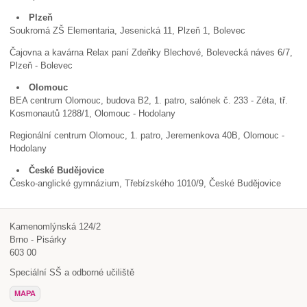
Plzeň
Soukromá ZŠ Elementaria, Jesenická 11, Plzeň 1, Bolevec
Čajovna a kavárna Relax paní Zdeňky Blechové, Bolevecká náves 6/7,
Plzeň - Bolevec
Olomouc
BEA centrum Olomouc, budova B2, 1. patro, salónek č. 233 - Zéta, tř.
Kosmonautů 1288/1, Olomouc - Hodolany
Regionální centrum Olomouc, 1. patro, Jeremenkova 40B, Olomouc -
Hodolany
České Budějovice
Česko-anglické gymnázium, Třebízského 1010/9, České Budějovice
Kamenomlýnská 124/2
Brno - Pisárky
603 00
Speciální SŠ a odborné učiliště
MAPA