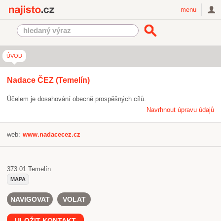
Najisto.cz
menu
ÚVOD
Nadace ČEZ (Temelín)
Účelem je dosahování obecně prospěšných cílů.
Navrhnout úpravu údajů
web:
www.nadacecez.cz
373 01
Temelín
MAPA
NAVIGOVAT
VOLAT
ULOŽIT KONTAKT