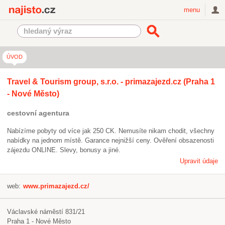
Najisto.cz
menu
ÚVOD
Travel & Tourism group, s.r.o. - primazajezd.cz (Praha 1
- Nové Město)
cestovní agentura
Nabízíme pobyty od více jak 250 CK. Nemusíte nikam chodit, všechny
nabídky na jednom místě. Garance nejnižší ceny. Ověření obsazenosti
zájezdu ONLINE. Slevy, bonusy a jiné.
Upravit údaje
web:
www.primazajezd.cz/
Václavské náměstí 831/21
Praha 1 - Nové Město