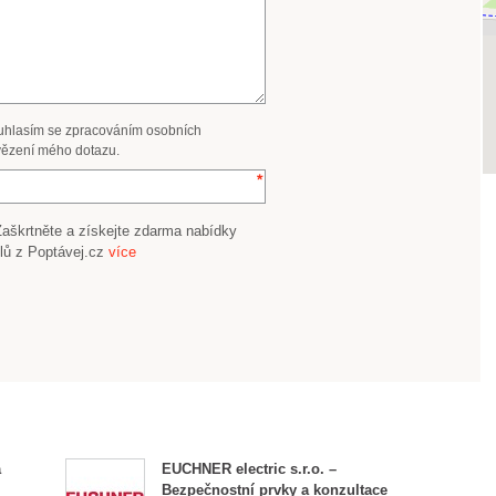
uhlasím se zpracováním osobních
ězení mého dotazu.
Zaškrtněte a získejte zdarma nabídky
lů z Poptávej.cz
více
a
EUCHNER electric s.r.o. –
Bezpečnostní prvky a konzultace