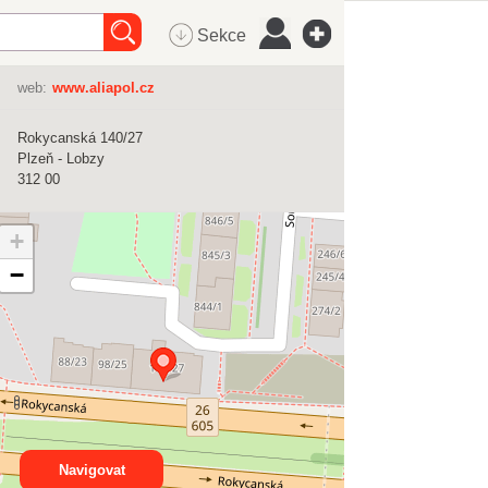
Sekce
web:
www.aliapol.cz
Rokycanská 140/27
Plzeň - Lobzy
312 00
+
−
Navigovat