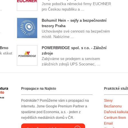
Jsme pobočka německé firmy EUCHNER
.
pro Českou republiku a ...
Bohumil Hein – sejfy a bezpečnostní
trezory Praha
.
Uchovávejte své cennosti na bezpečném
místě. Nabízíme ...
 Brno
POWERBRIDGE spol. s r.o. - Záložní
k etiket
zdroje
Zabýváme se prodejem a servisem
záložních zdrojů UPS Socomec, ...
Propagace na Najisto
Praktické služ
Agentura Najisto
Podnikáte? Pomůžeme vám s propagací na
Slevy
internetu. Jsme Google Premium Partner a
Bezšanonu
spadáme pod Economia, a.s. - jeden z
Daňová kalkul
největších mediálních domů v ČR.
Centrum firem
Email