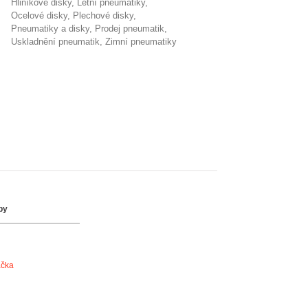
hliníkové disky
letní pneumatiky
ocelové disky
plechové disky
Pneumatiky a disky
prodej pneumatik
uskladnění pneumatik
zimní pneumatiky
by
ačka