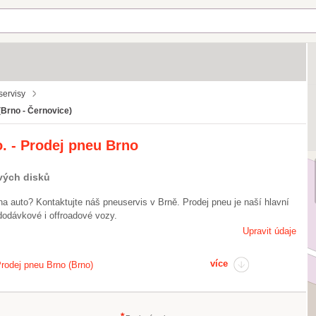
ervisy
(Brno - Černovice)
o. - Prodej pneu Brno
vých disků
na auto? Kontaktujte náš pneuservis v Brně. Prodej pneu je naší hlavní
dodávkové i offroadové vozy.
Upravit údaje
více
Prodej pneu Brno (Brno)