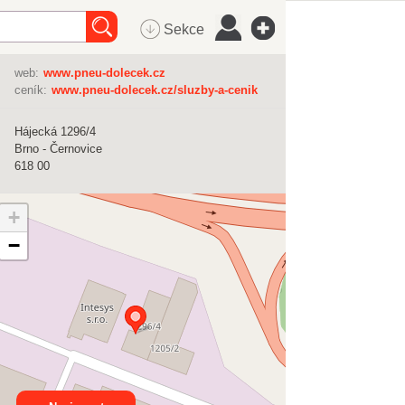
Sekce
web:
www.pneu-dolecek.cz
ceník:
www.pneu-dolecek.cz/sluzby-a-cenik
Hájecká 1296/4
Brno - Černovice
618 00
+
−