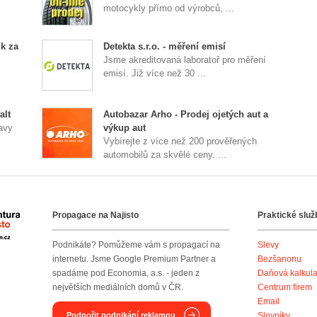
motocykly přímo od výrobců, ...
k za
Detekta s.r.o. - měření emisí
Jsme akreditovaná laboratoř pro měření
emisí. Již více než 30 ...
alt
Autobazar Arho - Prodej ojetých aut a
avy
výkup aut
Vybírejte z více než 200 prověřených
automobilů za skvělé ceny. ...
Propagace na Najisto
Praktické služ
Agentura Najisto
Podnikáte? Pomůžeme vám s propagací na
Slevy
internetu. Jsme Google Premium Partner a
Bezšanonu
spadáme pod Economia, a.s. - jeden z
Daňová kalkul
největších mediálních domů v ČR.
Centrum firem
Email
Podpořit podnikání reklamou
Slovníky