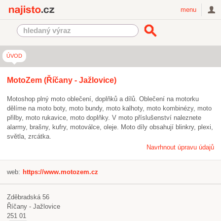
Najisto.cz
menu
ÚVOD
MotoZem (Říčany - Jažlovice)
Motoshop plný moto oblečení, doplňků a dílů. Oblečení na motorku
dělíme na moto boty, moto bundy, moto kalhoty, moto kombinézy, moto
přilby, moto rukavice, moto doplňky. V moto příslušenství naleznete
alarmy, brašny, kufry, motoválce, oleje. Moto díly obsahují blinkry, plexi,
světla, zrcátka.
Navrhnout úpravu údajů
web:
https://www.motozem.cz
Zděbradská 56
Říčany - Jažlovice
251 01