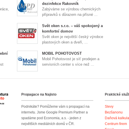
dezinfekce Rakovník
práce,
Zabýváme se výrobou chemických
přípravků s důrazem na přísné ...
Svět oken s.r.o. – váš spokojený a
komfortní domov
Svět oken je největší český výrobce
plastových oken a dveří, ...
ební
MOBIL POHOTOVOST
Mobil Pohotovost je síť prodejen a
st
servisních center s více než ...
Propagace na Najisto
Praktické služ
Agentura Najisto
Podnikáte? Pomůžeme vám s propagací na
Slevy
internetu. Jsme Google Premium Partner a
Bezšanonu
spadáme pod Economia, a.s. - jeden z
Daňová kalkul
největších mediálních domů v ČR.
Centrum firem