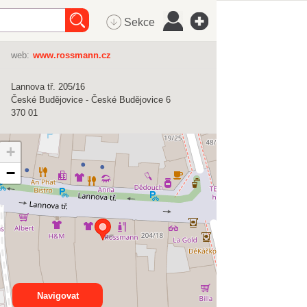
Sekce
web:
www.rossmann.cz
Lannova tř. 205/16
České Budějovice - České Budějovice 6
370 01
+
−
Navigovat