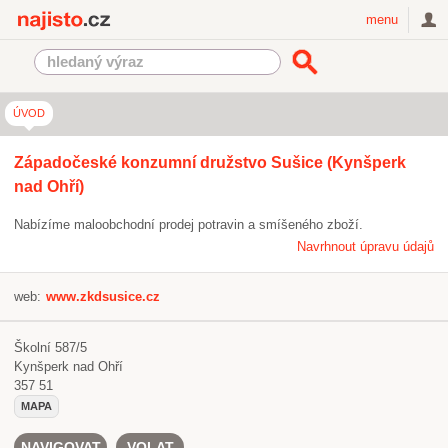
Najisto.cz
menu
ÚVOD
Západočeské konzumní družstvo Sušice (Kynšperk
nad Ohří)
Nabízíme maloobchodní prodej potravin a smíšeného zboží.
Navrhnout úpravu údajů
web:
www.zkdsusice.cz
Školní 587/5
Kynšperk nad Ohří
357 51
MAPA
NAVIGOVAT
VOLAT