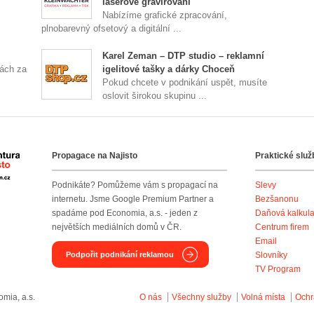
laserové gravírování
Nabízíme grafické zpracování,
plnobarevný ofsetový a digitální ...
Karel Zeman – DTP studio – reklamní
ách za
igelitové tašky a dárky Choceň
Pokud chcete v podnikání uspět, musíte
oslovit širokou skupinu ...
Propagace na Najisto
Praktické služ
Agentura Najisto
Podnikáte? Pomůžeme vám s propagací na
Slevy
internetu. Jsme Google Premium Partner a
Bezšanonu
spadáme pod Economia, a.s. - jeden z
Daňová kalkul
největších mediálních domů v ČR.
Centrum firem
Email
Podpořit podnikání reklamou
Slovníky
TV Program
mia, a.s.
O nás
Všechny služby
Volná místa
Ochr