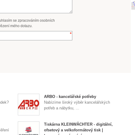
uhlasím se zpracováním osobních
ězení mého dotazu.
ARBO - kancelářské potřeby
udek?
Nabízíme široký výběr kancelářských
potřeb a nábytku, ...
Tiskárna KLEINWÄCHTER - digitální,
ěření
ofsetový a velkoformátový tisk |