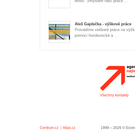
emisí. Smyslem naší práce ...
Aleš Gajdečka - výškové práce
Provádíme veškeré práce ve výšk
pomoci horolezecké a ...
Všechny kontakty
Centrum.cz
Atlas.cz
1999 – 2026 © Econo