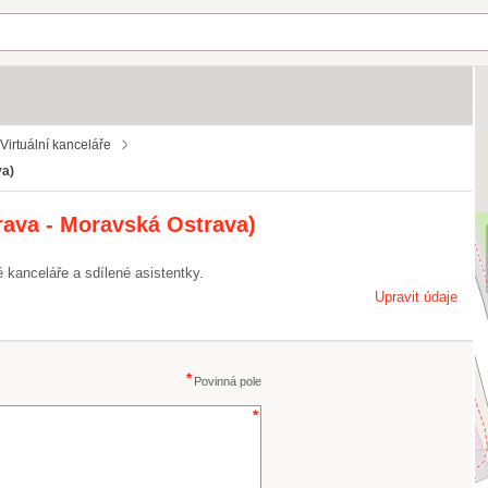
Virtuální kanceláře
va)
rava - Moravská Ostrava)
é kanceláře a sdílené asistentky.
Upravit údaje
Povinná pole