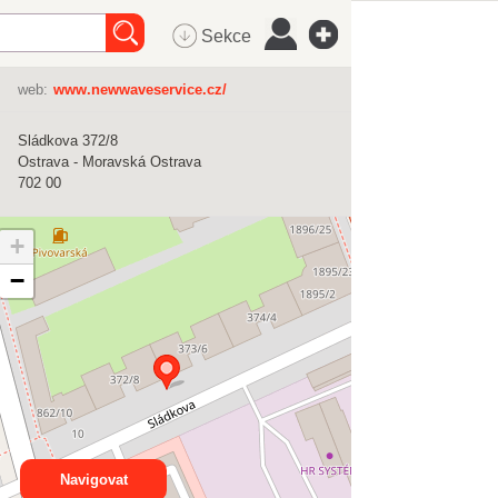
Sekce
web:
www.newwaveservice.cz/
Sládkova 372/8
Ostrava - Moravská Ostrava
702 00
+
−
Navigovat