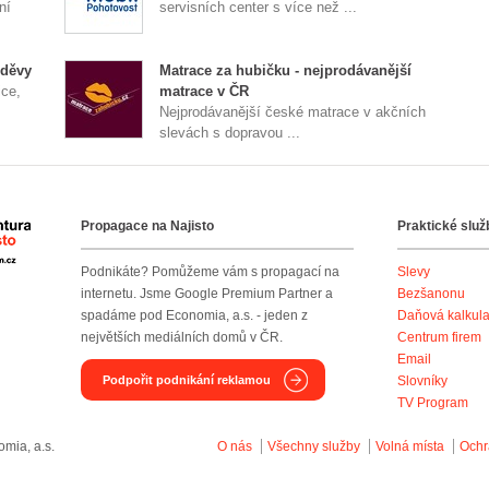
ní
servisních center s více než ...
oděvy
Matrace za hubičku - nejprodávanější
ice,
matrace v ČR
Nejprodávanější české matrace v akčních
slevách s dopravou ...
Propagace na Najisto
Praktické služ
Agentura Najisto
Podnikáte? Pomůžeme vám s propagací na
Slevy
internetu. Jsme Google Premium Partner a
Bezšanonu
spadáme pod Economia, a.s. - jeden z
Daňová kalkul
největších mediálních domů v ČR.
Centrum firem
Email
Podpořit podnikání reklamou
Slovníky
TV Program
mia, a.s.
O nás
Všechny služby
Volná místa
Ochr