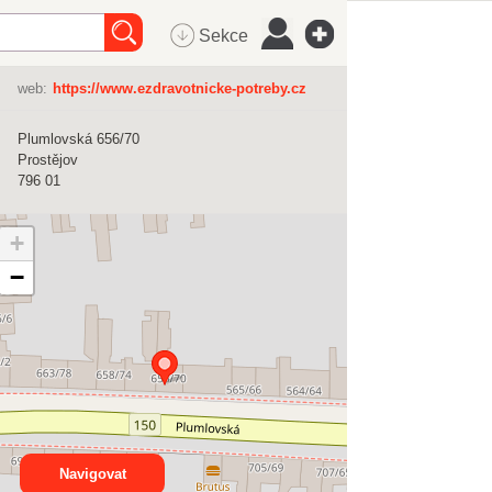
Sekce
web:
https://www.ezdravotnicke-potreby.cz
Plumlovská 656/70
Prostějov
796 01
+
−
Navigovat