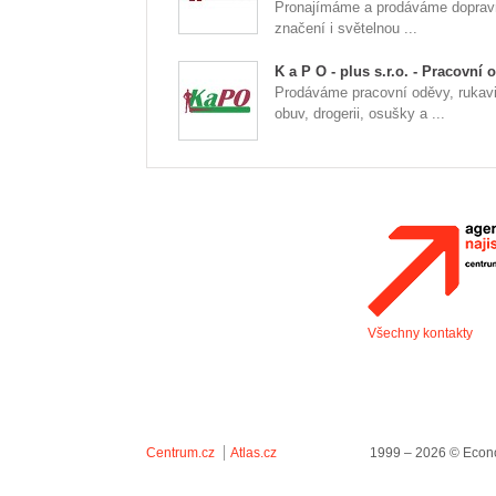
Pronajímáme a prodáváme doprav
značení i světelnou ...
K a P O - plus s.r.o. - Pracovní 
Prodáváme pracovní oděvy, rukav
obuv, drogerii, osušky a ...
Všechny kontakty
Centrum.cz
Atlas.cz
1999 – 2026 © Econo