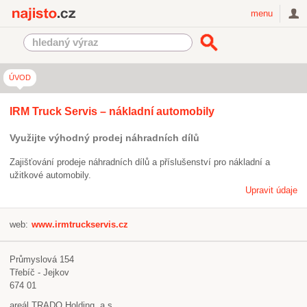
Najisto.cz
menu
ÚVOD
IRM Truck Servis – nákladní automobily
Využijte výhodný prodej náhradních dílů
Zajišťování prodeje náhradních dílů a příslušenství pro nákladní a
užitkové automobily.
Upravit údaje
web:
www.irmtruckservis.cz
Průmyslová 154
Třebíč - Jejkov
674 01
areál TRADO Holding, a.s.