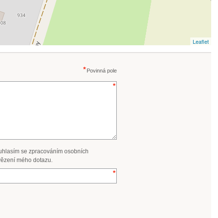
Leaflet
Povinná pole
uhlasím se zpracováním osobních
ězení mého dotazu.