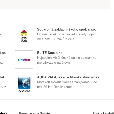
Soukromá základní škola, spol. s r.o.
al
Do naší soukromé základní školy dojíždí
více než 180 žáků z celé ...
ě na
ELITE Date s.r.o.
Nejspolehlivější česká online seznamka
ba
pro uživatele na úrovni, ...
tel
AQUA VALA, s.r.o. – Mořská akvaristika
Mořskou akvaristikou se zabýváme více
ky z
než 36 let. Realizujeme ...
Propagace na Najisto
Praktické služ