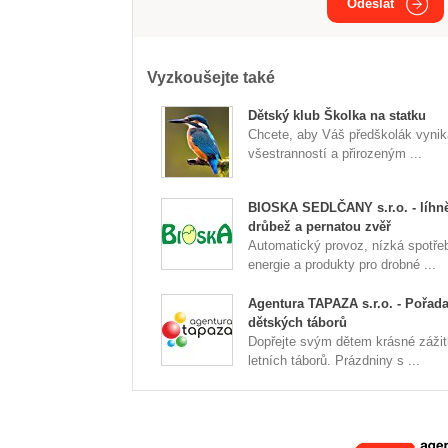
Odeslat
Vyzkoušejte také
Dětský klub Školka na statku
Chcete, aby Váš předškolák vynik
všestranností a přirozeným ...
BIOSKA SEDLČANY s.r.o. - líhn
drůbež a pernatou zvěř
Automatický provoz, nízká spotře
energie a produkty pro drobné ...
Agentura TAPAZA s.r.o. - Pořada
dětských táborů
Dopřejte svým dětem krásné zážit
letních táborů. Prázdniny s ...