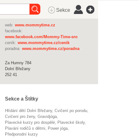
Sekce
web:
www.mommytime.cz
facebook:
www.facebook.com/Mommy-Time-sro
ceník:
www.mommytime.cz/cenik
poradna:
www.mommytime.cz/poradna
Za Humny 784
Dolní Břežany
252 41
Sekce a Štítky
Hlídání dětí Dolní Břežany
cvičení po porodu
cvičení pro ženy
gravidjóga
plavecké kurzy pro dospělé
Plavecké školy
plavání rodičů s dětmi
power jóga
předporodní kurzy