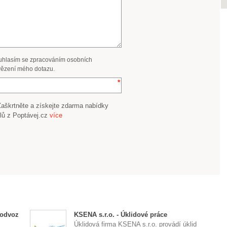
uhlasím se zpracováním osobních
ězení mého dotazu.
Zaškrtněte a získejte zdarma nabídky
lů z Poptávej.cz
více
 odvoz
KSENA s.r.o. - Úklidové práce
Úklidová firma KSENA s.r.o. provádí úklid