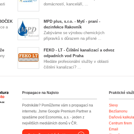
sti
domácností, kanceláří, ...
 BOČEK
MPD plus, s.r.o. - Mytí - praní -
ice a
dezinfekce Rakovník
Zabýváme se výrobou chemických
přípravků s důrazem na přísné ...
ože
FEKO - LT - Čištění kanalizací a odvoz
óny
odpadních vod Praha
Hledáte profesionální služby v oblasti
čištění kanalizací? ...
Propagace na Najisto
Praktické služ
Agentura Najisto
Podnikáte? Pomůžeme vám s propagací na
Slevy
internetu. Jsme Google Premium Partner a
Bezšanonu
spadáme pod Economia, a.s. - jeden z
Daňová kalkul
největších mediálních domů v ČR.
Centrum firem
Email