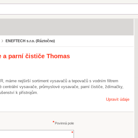
ENEFTECH s.r.o. (Ráztočno)
 a parní čističe Thomas
máme nejširší sortiment vysavačů a tepovačů s vodním filtrem
é centrální vysavače, průmyslové vysavače, parní čističe, ždímačky,
ušenství k přístrojům.
Upravit údaje
Povinná pole