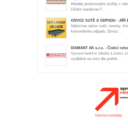
Hledáte profesionální služby v obla
čištění kanalizací? ...
ODVOZ SUTĚ A ODPADU - JIŘÍ
Nabízíme odvoz sutě, zeminy, živ
komunálního odpadu. Dovoz ...
DIAMANT AK s.r.o. - Čisticí roh
Vysoce funkční rohože a čisticí z
vyráběné na míru dle potřeb ...
Všechny kontakty