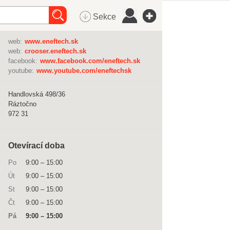
Sekce
web:
www.eneftech.sk
web:
crooser.eneftech.sk
facebook:
www.facebook.com/eneftech.sk
youtube:
www.youtube.com/eneftechsk
Handlovská 498/36
Ráztočno
972 31
Otevírací doba
Po
9:00
–
15:00
Út
9:00
–
15:00
St
9:00
–
15:00
Čt
9:00
–
15:00
Pá
9:00
–
15:00