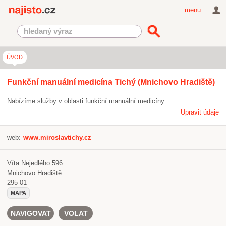
Najisto.cz
menu
ÚVOD
Funkční manuální medicína Tichý (Mnichovo Hradiště)
Nabízíme služby v oblasti funkční manuální medicíny.
Upravit údaje
web:
www.miroslavtichy.cz
Víta Nejedlého 596
Mnichovo Hradiště
295 01
MAPA
NAVIGOVAT
VOLAT