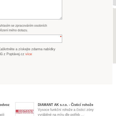
uhlasím se zpracováním osobních
ězení mého dotazu.
Zaškrtněte a získejte zdarma nabídky
lů z Poptávej.cz
více
 odvoz
DIAMANT AK s.r.o. - Čisticí rohože
Vysoce funkční rohože a čisticí zóny
sti
vyráběné na míru dle potřeb ...