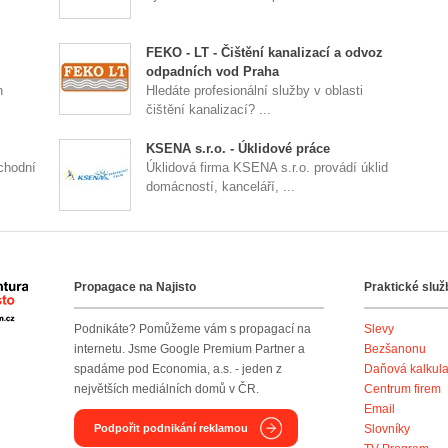
FEKO - LT - Čištění kanalizací a odvoz
odpadních vod Praha
h
Hledáte profesionální služby v oblasti
čištění kanalizací? ...
KSENA s.r.o. - Úklidové práce
chodní
Úklidová firma KSENA s.r.o. provádí úklid
domácností, kanceláří, ...
Propagace na Najisto
Praktické služ
Agentura Najisto
Podnikáte? Pomůžeme vám s propagací na
Slevy
internetu. Jsme Google Premium Partner a
Bezšanonu
spadáme pod Economia, a.s. - jeden z
Daňová kalkul
největších mediálních domů v ČR.
Centrum firem
Email
Podpořit podnikání reklamou
Slovníky