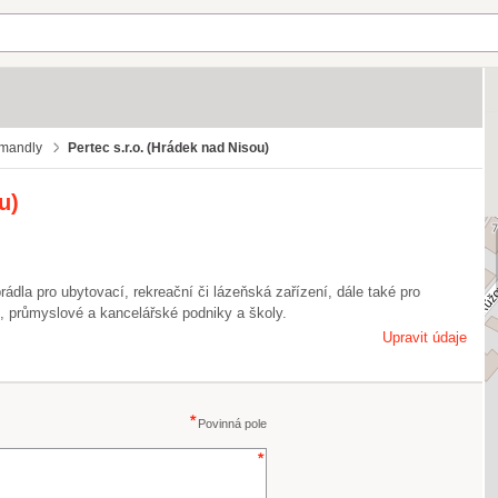
 mandly
Pertec s.r.o. (Hrádek nad Nisou)
u)
ádla pro ubytovací, rekreační či lázeňská zařízení, dále také pro
í, průmyslové a kancelářské podniky a školy.
Upravit údaje
Povinná pole