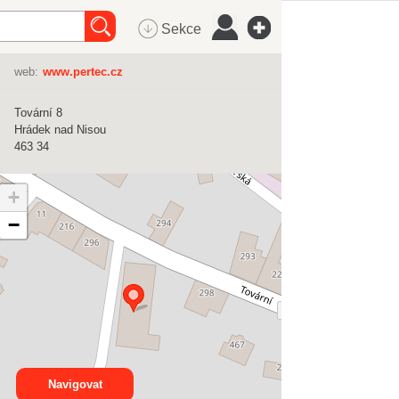
Sekce
web:
www.pertec.cz
Tovární 8
Hrádek nad Nisou
463 34
+
−
Navigovat