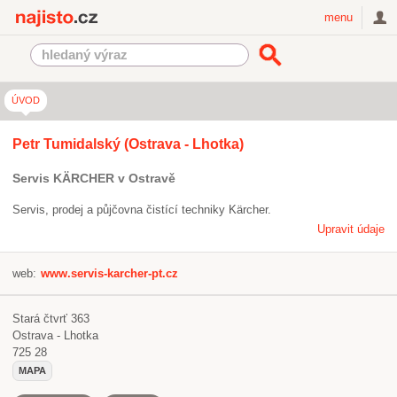
Najisto.cz
menu
ÚVOD
Petr Tumidalský (Ostrava - Lhotka)
Servis KÄRCHER v Ostravě
Servis, prodej a půjčovna čistící techniky Kärcher.
Upravit údaje
web:
www.servis-karcher-pt.cz
Stará čtvrť 363
Ostrava - Lhotka
725 28
MAPA