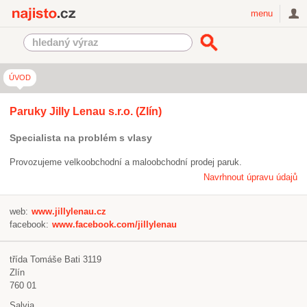
Najisto.cz
menu
ÚVOD
Paruky Jilly Lenau s.r.o. (Zlín)
Specialista na problém s vlasy
Provozujeme velkoobchodní a maloobchodní prodej paruk.
Navrhnout úpravu údajů
web:
www.jillylenau.cz
facebook:
www.facebook.com/jillylenau
třída Tomáše Bati 3119
Zlín
760 01
Salvia