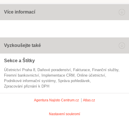
Více informací
Vyzkoušejte také
Sekce a Štítky
Účetnictví Praha 8
daňové poradenství
fakturace
Finanční služby
firemní bankovnictví
implementace CRM
online účetnictví
podnikové informační systémy
správa pohledávek
zpracování přiznání k DPH
Agentura Najisto
Centrum.cz
Atlas.cz
Nastavení soukromí