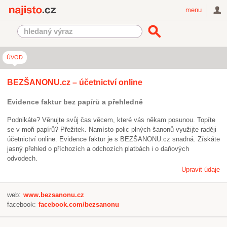
Najisto.cz
menu
ÚVOD
BEZŠANONU.cz – účetnictví online
Evidence faktur bez papírů a přehledně
Podnikáte? Věnujte svůj čas věcem, které vás někam posunou. Topíte
se v moři papírů? Přežitek. Namísto polic plných šanonů využijte raději
účetnictví online. Evidence faktur je s BEZŠANONU.cz snadná. Získáte
jasný přehled o příchozích a odchozích platbách i o daňových
odvodech.
Upravit údaje
web:
www.bezsanonu.cz
facebook:
facebook.com/bezsanonu