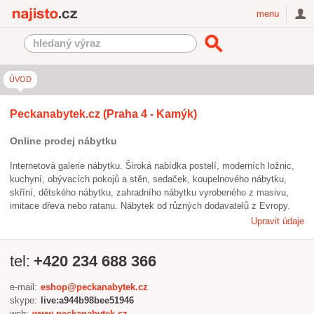
Najisto.cz
menu
ÚVOD
Peckanabytek.cz (Praha 4 - Kamýk)
Online prodej nábytku
Internetová galerie nábytku. Široká nabídka postelí, moderních ložnic,
kuchyní, obývacích pokojů a stěn, sedaček, koupelnového nábytku,
skříní, dětského nábytku, zahradního nábytku vyrobeného z masivu,
imitace dřeva nebo ratanu. Nábytek od různých dodavatelů z Evropy.
Upravit údaje
tel:
+420 234 688 366
e-mail:
eshop@peckanabytek.cz
skype:
live:a944b98bee51946
web:
www.peckanabytek.cz