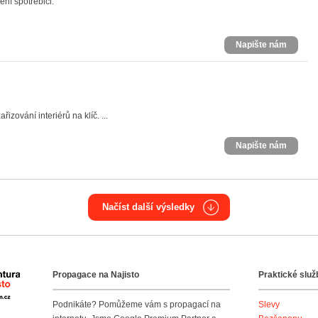
ní spotřebiči.
Napište nám
zování interiérů na klíč. ...
Napište nám
Načíst další výsledky
Propagace na Najisto
Praktické služ
Agentura Najisto
Podnikáte? Pomůžeme vám s propagací na
Slevy