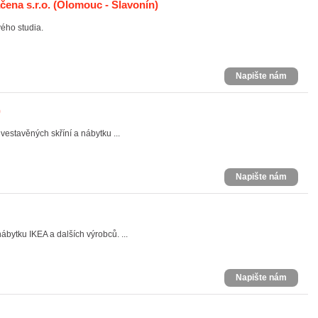
ena s.r.o.
(Olomouc - Slavonín)
ého studia.
Napište nám
)
estavěných skříní a nábytku ...
Napište nám
ytku IKEA a dalších výrobců. ...
Napište nám