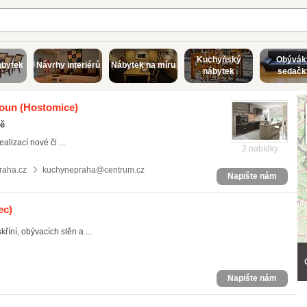
Kuchyňský
Obývák
ábytek
Návrhy interiérů
Nábytek na míru
nábytek
sedačk
oun
(Hostomice)
ně
lizací nové či ...
2 nabídky
raha.cz
kuchynepraha@centrum.cz
Napište nám
ec)
říní, obývacích stěn a ...
Napište nám