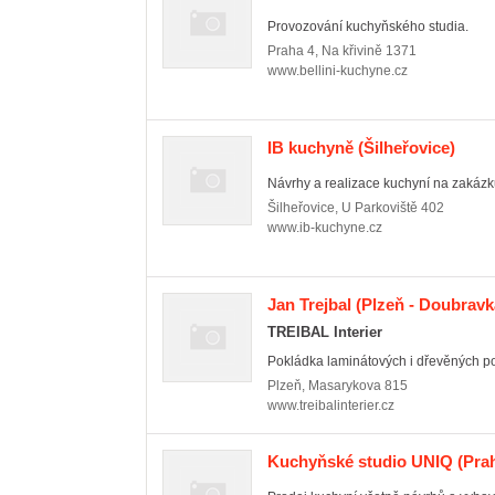
Provozování kuchyňského studia.
Praha 4
,
Na křivině 1371
www.bellini-kuchyne.cz
IB kuchyně
(Šilheřovice)
Návrhy a realizace kuchyní na zakázk
Šilheřovice
,
U Parkoviště 402
www.ib-kuchyne.cz
Jan Trejbal
(Plzeň - Doubravk
TREIBAL Interier
Pokládka laminátových i dřevěných po
Plzeň
,
Masarykova 815
www.treibalinterier.cz
Kuchyňské studio UNIQ
(Prah