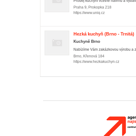
Prodej kuchyní včetně návrhů a vybave
Praha 9
,
Prokopka 218
https://www.uniq.cz
Hezká kuchyň
(Brno - Trnitá)
Kuchyně Brno
Nabízíme Vám zakázkovou výrobu a zaři
Brno
,
Křenová 184
https://www.hezkakuchyn.cz