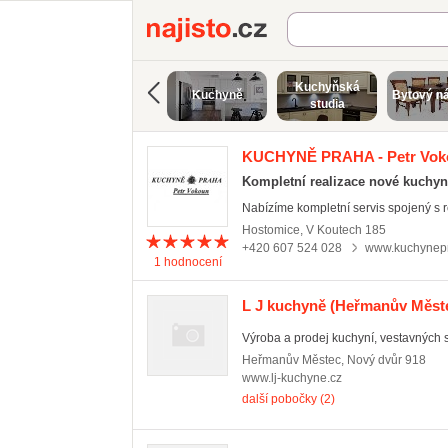
Najisto.cz
Kuchyňská
Kuchyně
Bytový n
studia
KUCHYNĚ PRAHA - Petr Vok
Kompletní realizace nové kuchy
Nabízíme kompletní servis spojený s rea
Hostomice
,
V Koutech 185
+420 607 524 028
www.kuchynep
1
hodnocení
L J kuchyně
(Heřmanův Měst
Výroba a prodej kuchyní, vestavných sk
Heřmanův Městec
,
Nový dvůr 918
www.lj-kuchyne.cz
další pobočky (2)