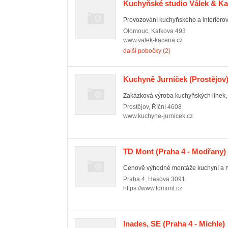
Kuchyňské studio Válek & Kač
Provozování kuchyňského a interiérov
Olomouc
,
Kafkova 493
www.valek-kacena.cz
další pobočky (2)
Kuchyně Jurníček
(Prostějov
Zakázková výroba kuchyňských linek, v
Prostějov
,
Říční 4608
www.kuchyne-jurnicek.cz
TD Mont
(Praha 4 - Modřany)
Cenově výhodné montáže kuchyní a náb
Praha 4
,
Hasova 3091
https://www.tdmont.cz
Inades, SE
(Praha 4 - Michle)