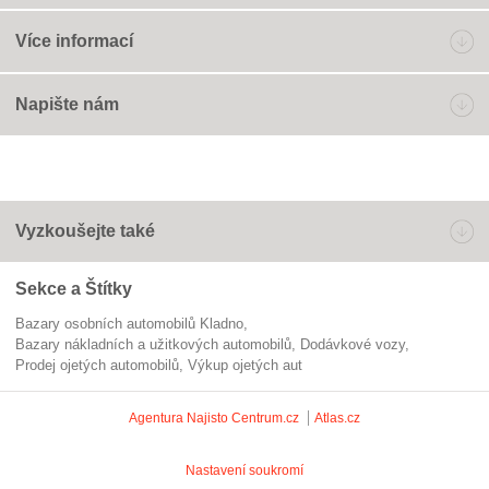
Více informací
Napište nám
Vyzkoušejte také
Sekce a Štítky
Bazary osobních automobilů Kladno
Bazary nákladních a užitkových automobilů
dodávkové vozy
prodej ojetých automobilů
výkup ojetých aut
Agentura Najisto
Centrum.cz
Atlas.cz
Nastavení soukromí